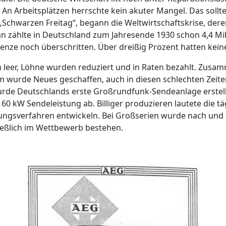
e. An Arbeitsplätzen herrschte kein akuter Mangel. Das sol
„Schwarzen Freitag“, begann die Weltwirtschaftskrise, de
 zählte in Deutschland zum Jahresende 1930 schon 4,4 Milli
enze noch überschritten. Über dreißig Prozent hatten keine
leer, Löhne wurden reduziert und in Raten bezahlt. Zus
 wurde Neues geschaffen, auch in diesen schlechten Zeiten
urde Deutschlands erste Großrundfunk-Sendeanlage erstell
0 kW Sendeleistung ab. Billiger produzieren lautete die tä
gungsverfahren entwickeln. Bei Großserien wurde nach und
eßlich im Wettbewerb bestehen.