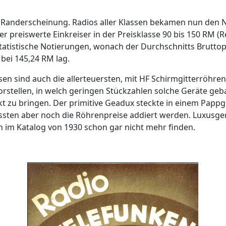
 Randerscheinung. Radios aller Klassen bekamen nun den Ne
preiswerte Einkreiser in der Preisklasse 90 bis 150 RM (R
tatistische Notierungen, wonach der Durchschnitts Bruttopr
bei 145,24 RM lag.
en sind auch die allerteuersten, mit HF Schirmgitterröhren
orstellen, in welch geringen Stückzahlen solche Geräte geb
rkt zu bringen. Der primitive Geadux steckte in einem Pap
ssten aber noch die Röhrenpreise addiert werden. Luxusgerä
im Katalog von 1930 schon gar nicht mehr finden.