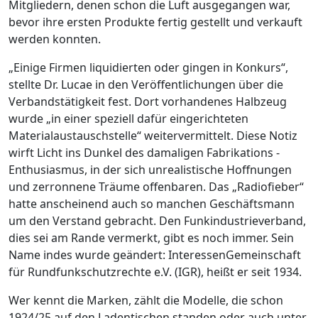
Mitgliedern, denen schon die Luft ausgegangen war,
bevor ihre ersten Produkte fertig gestellt und verkauft
werden konnten.
„Einige Firmen liquidierten oder gingen in Konkurs“,
stellte Dr. Lucae in den Veröffentlichungen über die
Verbandstätigkeit fest. Dort vorhandenes Halbzeug
wurde „in einer speziell dafür eingerichteten
Materialaustauschstelle“ weitervermittelt. Diese Notiz
wirft Licht ins Dunkel des damaligen Fabrikations ­
Enthusiasmus, in der sich unrealistische Hoffnungen
und zerronnene Träume offenbaren. Das „Radiofieber“
hatte anscheinend auch so manchen Geschäftsmann
um den Verstand gebracht. Den Funkindustrieverband,
dies sei am Rande vermerkt, gibt es noch immer. Sein
Name indes wurde geändert: Interessen­Gemeinschaft
für Rundfunkschutzrechte e.V. (IGR), heißt er seit 1934.
Wer kennt die Marken, zählt die Modelle, die schon
1924/25 auf den Ladentischen standen oder auch unter