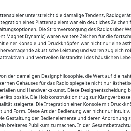
tenspieler unterstreicht die damalige Tendenz, Radiogerät
ntegration eines Plattenspielers war ein deutliches Zeiche
haltungsoptionen. Die Stromversorgung des Radios über W
 Magnet Dynamic) waren weitere Zeichen für die fortschri
it einer Konsole und Druckknöpfen war nicht nur eine äst
 hervorragende akustische Leistung und waren zugleich r
ttraktiven und wertvollen Bestandteil des häuslichen Leb
on der damaligen Designphilosophie, die Wert auf die naht
lzernen Gehäuses für das Radio spiegelte nicht nur ästheti
erialien und Handwerkskunst. Diese Designentscheidung be
Geräts positiv. Die Holzkonstruktion trug zur Klangverbes
ität steigerte. Die Integration einer Konsole mit Druckkn
t und Form. Diese Art der Bedienung war nicht nur intuitiv
 Die Gestaltung der Bedienelemente und deren Anordnung z
ein breiteres Publikum zu machen. In der Gesamtbetrachtun