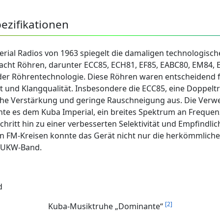
ezifikationen
rial Radios von 1963 spiegelt die damaligen technologisch
t acht Röhren, darunter ECC85, ECH81, EF85, EABC80, EM84, 
der Röhrentechnologie. Diese Röhren waren entscheidend fü
ät und Klangqualität. Insbesondere die ECC85, eine Doppel
ohe Verstärkung und geringe Rauschneigung aus. Die Verw
chte es dem Kuba Imperial, ein breites Spektrum an Freque
hritt hin zu einer verbesserten Selektivität und Empfindli
 FM-Kreisen konnte das Gerät nicht nur die herkömmliche
e UKW-Band.
[2]
Kuba-Musiktruhe „Dominante“