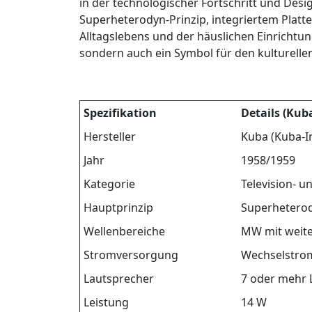
in der technologischer Fortschritt und Des
Superheterodyn-Prinzip, integriertem Platte
Alltagslebens und der häuslichen Einricht
sondern auch ein Symbol für den kulturellen
Spezifikation
Details (Kub
Hersteller
Kuba (Kuba-Im
Jahr
1958/1959
Kategorie
Television- 
Hauptprinzip
Superhetero
Wellenbereiche
MW mit weite
Stromversorgung
Wechselstrom 
Lautsprecher
7 oder mehr 
Leistung
14 W