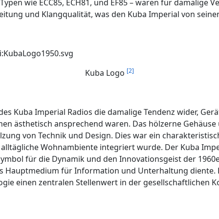
Typen wie ECC85, ECH81, und EF85 – waren für damalige V
eitung und Klangqualität, was den Kuba Imperial von sein
[2]
Kuba Logo
des Kuba Imperial Radios die damalige Tendenz wider, Geräte
en ästhetisch ansprechend waren. Das hölzerne Gehäuse u
zung von Technik und Design. Dies war ein charakteristisc
lltägliche Wohnambiente integriert wurde. Der Kuba Imper
ymbol für die Dynamik und den Innovationsgeist der 1960e
o als Hauptmedium für Information und Unterhaltung diente. 
ogie einen zentralen Stellenwert in der gesellschaftlichen