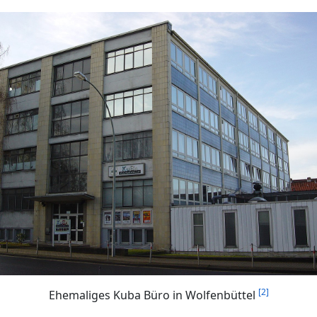
[2]
Ehemaliges Kuba Büro in Wolfenbüttel