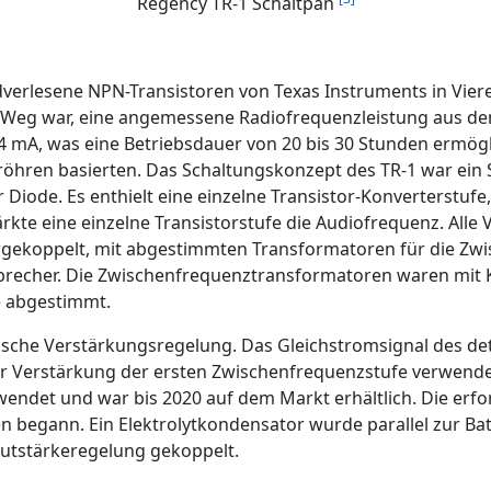
Regency TR-1 Schaltpan
dverlesene NPN-Transistoren von Texas Instruments in Vierer
e Weg war, eine angemessene Radiofrequenzleistung aus den
4 mA, was eine Betriebsdauer von 20 bis 30 Stunden ermögl
röhren basierten. Das Schaltungskonzept des TR-1 war ei
Diode. Es enthielt eine einzelne Transistor-Konverterstufe
ärkte eine einzelne Transistorstufe die Audiofrequenz. Al
rgekoppelt, mit abgestimmten Transformatoren für die Zw
sprecher. Die Zwischenfrequenztransformatoren waren mi
) abgestimmt.
sche Verstärkungsregelung. Das Gleichstromsignal des de
r Verstärkung der ersten Zwischenfrequenzstufe verwendet. 
rwendet und war bis 2020 auf dem Markt erhältlich. Die erf
 begann. Ein Elektrolytkondensator wurde parallel zur Batte
autstärkeregelung gekoppelt.