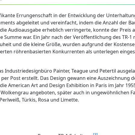
ikante Errungenschaft in der Entwicklung der Unterhaltung
nts abgeleitet und vereinfacht, indem die Anzahl der Baute
die Audioausgabe erheblich verringerte, konnte der Preis a
he Summe war. Ein Jahr nach der Veröffentlichung des TR-1 
 Neuheit und die kleine Größe, wurden aufgrund der Koste
lierten röhrenbasierten Konkurrenten als unterlegen einge
s Industriedesignbüro Painter, Teague und Petertil ausge
per Post erstellt. Das Design gewann eine Auszeichnung de
e American Art and Design Exhibition in Paris im Jahr 195
 Wolkengrau angeboten, später auch in ungewöhnlichen F
 Perlweiß, Türkis, Rosa und Limette.
[3]