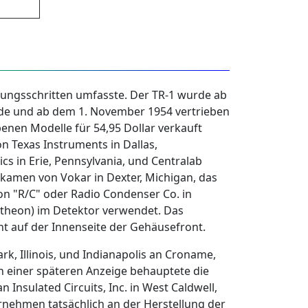
igungsschritten umfasste. Der TR-1 wurde ab
rde und ab dem 1. November 1954 vertrieben
benen Modelle für 54,95 Dollar verkauft
n Texas Instruments in Dallas,
ics in Erie, Pennsylvania, und Centralab
n kamen von Vokar in Dexter, Michigan, das
on "R/C" oder Radio Condenser Co. in
ytheon) im Detektor verwendet. Das
nt auf der Innenseite der Gehäusefront.
k, Illinois, und Indianapolis an Croname,
 In einer späteren Anzeige behauptete die
 Insulated Circuits, Inc. in West Caldwell,
ternehmen tatsächlich an der Herstellung der