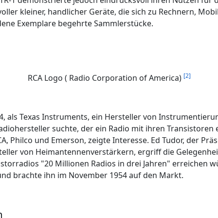
TR-1 demonstrierte jedoch eindrucksvoll ihren Nutzen für
oller kleiner, handlicher Geräte, die sich zu Rechnern, Mob
ndene Exemplare begehrte Sammlerstücke.
[2]
RCA Logo ( Radio Corporation of America)
, als Texas Instruments, ein Hersteller von Instrumentieru
adiohersteller suchte, der ein Radio mit ihren Transistore
RCA, Philco und Emerson, zeigte Interesse. Ed Tudor, der Pr
steller von Heimantennenverstärkern, ergriff die Gelegenhei
storradios "20 Millionen Radios in drei Jahren" erreichen w
und brachte ihn im November 1954 auf den Markt.
n