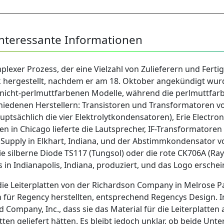
interessante Informationen
plexer Prozess, der eine Vielzahl von Zulieferern und Fert
k hergestellt, nachdem er am 18. Oktober angekündigt wu
ie nicht-perlmuttfarbenen Modelle, während die perlmuttfar
hiedenen Herstellern: Transistoren und Transformatoren vo
ptsächlich die vier Elektrolytkondensatoren), Erie Electron
en in Chicago lieferte die Lautsprecher, IF-Transformatore
Supply in Elkhart, Indiana, und der Abstimmkondensator v
 silberne Diode TS117 (Tungsol) oder die rote CK706A (Ra
in Indianapolis, Indiana, produziert, und das Logo erschei
ie Leiterplatten von der Richardson Company in Melrose Par
tten für Regency herstellten, entsprechend Regencys Design.
ompany, Inc., dass sie das Material für die Leiterplatten an
atten geliefert hätten. Es bleibt jedoch unklar, ob beide Un