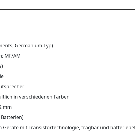
uments, Germanium-Typ)
n; MF/AM
W)
ie
utsprecher
ältlich in verschiedenen Farben
32 mm
 Batterien)
n Geräte mit Transistortechnologie, tragbar und batteriebe