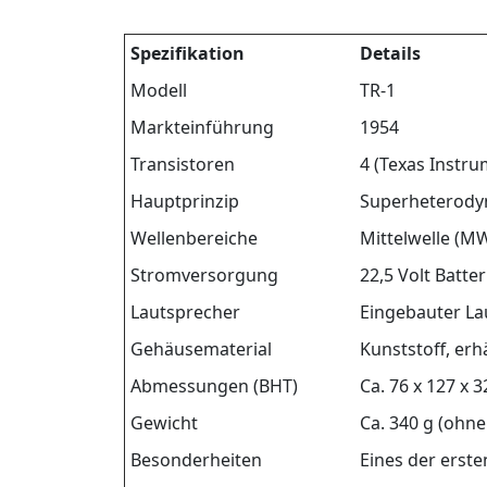
Spezifikation
Details
Modell
TR-1
Markteinführung
1954
Transistoren
4 (Texas Instr
Hauptprinzip
Superheterody
Wellenbereiche
Mittelwelle (M
Stromversorgung
22,5 Volt Batter
Lautsprecher
Eingebauter La
Gehäusematerial
Kunststoff, erh
Abmessungen (BHT)
Ca. 76 x 127 x 
Gewicht
Ca. 340 g (ohne
Besonderheiten
Eines der erste