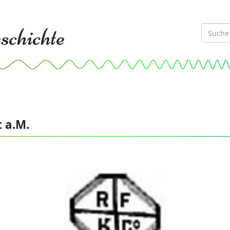
schichte
t a.M.